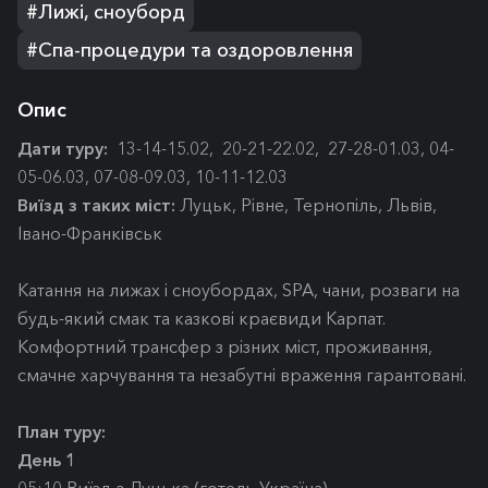
#Лижі, cноуборд
#Спа-процедури та оздоровлення
Опис
Дати туру:
13-14-15.02, 20-21-22.02, 27-28-01.03, 04-
05-06.03, 07-08-09.03, 10-11-12.03
Виїзд з таких міст:
Луцьк, Рівне, Тернопіль, Львів,
Івано-Франківськ
Катання на лижах і сноубордах, SPA, чани, розваги на
будь-який смак та казкові краєвиди Карпат.
Комфортний трансфер з різних міст, проживання,
смачне харчування та незабутні враження гарантовані.
План туру:
День 1
05:10 Виїзд з Луцька (готель Україна)