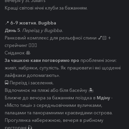
Вечеря у St. Julian’s
Кращі світові нічні клуби за бажанням.
📍
6–9 жовтня. Bugibba
День 5
.
Переїзд у Bugibba.
Ранковий комплекс для рельєфної спини 💅🏻 +
стрейчинг 🧘🏼‍♀️
Сніданок 🥞
За чашкою кави поговоримо про
проблемні зони:
живіт, набряки, сутулість. Як працювати і які щоденні
лайфхаки допомагають».
🚍 Переїзд і заселення
.
Відпочинок на пляжі або біля басейну 🏝️
Ближче до вечора за бажанням поїздка в
Мдіну
-
«Місто тиші» з середньовічними вуличками,
палацами та панорамними краєвидами острова.
Прогулянка набережною, вечеря в рибному
ресторані 🎣