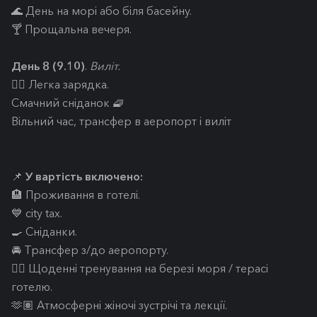
🌊 День на морі або біля басейну.
🍸 Прощальна вечеря.
День 8 (9.10)
.
Виліт.
🧘‍♀️ Легка зарядка.
Смачний сніданок 🧇
Вільний час, трансфер в аеропорт і виліт
📌
У вартість включено:
🏨 Проживання в готелі.
💙 city tax.
🍳 Сніданки.
🚘 Трансфер з/до аеропорту.
🧘‍♀️ Щоденні тренування на березі моря / терасі
готелю.
🫶🏽 Атмосферні жіночі зустрічі та лекції.