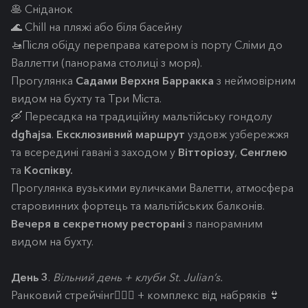
🥞 Сніданок
🌊 Chill на пляжі або біля басейну
🚤Після обіду переправа катером із порту Сліми до
Валлетти (панорама столиці з моря).
Прогулянка
Садами Верхня Барракка
з неймовірним
видом на бухту та Три Міста.
🛶 Пересадка на традиційну мальтійську гондолу
dgħajsa
.
Ексклюзивний маршрут
уздовж узбережжя
та всередині гавані з заходом у
Вітторіозу
,
Сенглею
та
Коспікву.
Прогулянка вузькими вуличками Валетти, атмосфера
старовинних фортець та мальтійських балконів.
Вечеря в секретному ресторані
з панорамним
видом на бухту.
День 3
.
Вільний день + клуби St. Julian’s.
Ранковий стрейчінг🧘🏼‍♀️ + комплекс від набряків 👙