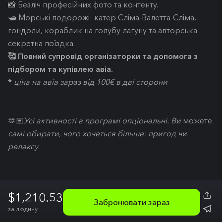
📸 Безліч професійних фото та контенту.
🛥️ Морські подорожі: катер Сліма-Валетта-Сліма,
гондоли, кораблик на голубу лагуну та авторська
секретна поїздка.
🥰 Повний супровід організаторки та допомога з
підбором та купівлею авіа.
*
ціна на авіа зараз від 100€ в дві сторони
🫶🏽
Усі активності в програмі опціональні. Ви
можете
самі обирати, чого хочеться більше: пригод чи
релаксу.
$1,210.53
Забронювати зараз
за людину