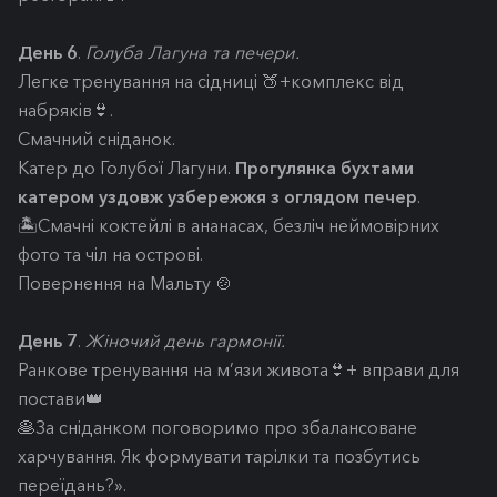
День 6
.
Голуба Лагуна та печери.
Легке тренування на сідниці 🍑+комплекс від
набряків👙.
Смачний сніданок.
Катер до Голубої Лагуни.
Прогулянка бухтами
катером уздовж узбережжя з оглядом печер
.
🏝️Смачні коктейлі в ананасах, безліч неймовірних
фото та чіл на острові.
Повернення на Мальту 🍲
День 7
.
Жіночий день гармонії.
Ранкове тренування на м’язи живота👙+ вправи для
постави👑
🥞За сніданком поговоримо про збалансоване
харчування. Як формувати тарілки та позбутись
переїдань?».