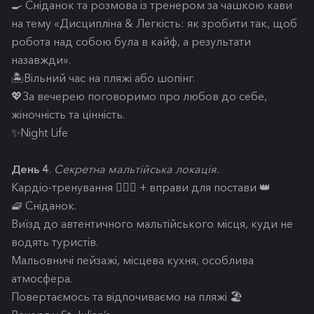
🍳 Сніданок та розмова із тренером за чашкою кави
на тему «Дисципліна & Легкість: як зробити так, щоб
робота над собою була в кайф, а результати
назавжди».
🏝️Вільний час на пляжі або шопінг.
💖За вечерею поговоримо про любов до себе,
жіночність та цінність.
✨Night Life
День 4
.
Секретна мальтійська локація.
Кардіо-тренування 🏃🏼‍♀️ + вправи для постави 👑
🧇 Сніданок.
Виїзд до автентичного мальтійського місця, куди не
водять туристів.
Мальовничі пейзажі, місцева кухня, особлива
атмосфера.
Повертаємось та відпочиваємо на пляжі 🏖️