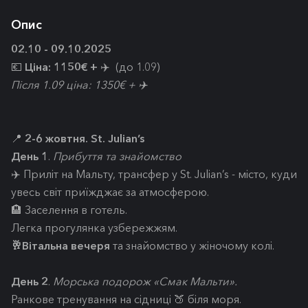
Опис
02.10 - 09.10.2025
💶
Ціна: 1150€ +
✈️ (до 1.09)
Після 1.09 ціна: 1350€ + ✈️
📍
2-6 жовтня. St. Julian’s
День 1
.
Прибуття та знайомство
✈️ Приліт на Мальту, трансфер у St. Julian’s - місто, куди
увесь світ приїжджає за атмосферою.
🏨 Заселення в готель.
Легка прогулянка узбережжям.
🥂Вітальна вечеря
та знайомство у жіночому колі.
День 2
.
Морська подорож «Смак Мальти».
Ранкове тренування на сідниці 🍑 біля моря.