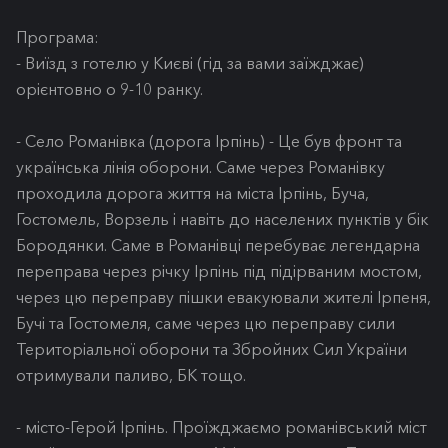
Програма:
- Виїзд з готелю у Києві (гід за вами заїжджає)
орієнтовно о 9-10 ранку.
- Село Романівка (дорога Ірпінь) - Це був фронт та
українська лінія оборони. Саме через Романівку
проходила дорога життя на міста Ірпінь, Буча,
Гостомель, Ворзель і навіть до населених пунктів у бік
Бородянки. Саме в Романівці перебуває легендарна
переправа через річку Ірпінь під підірваним мостом,
через цю переправу пішки евакуювали жителі Ірпеня,
Бучі та Гостомеля, саме через цю переправу сили
Територіальної оборони та Збройних Сил України
отримували паливо, БК тощо.
- місто-Герой Ірпінь. Проїжджаємо романівський міст