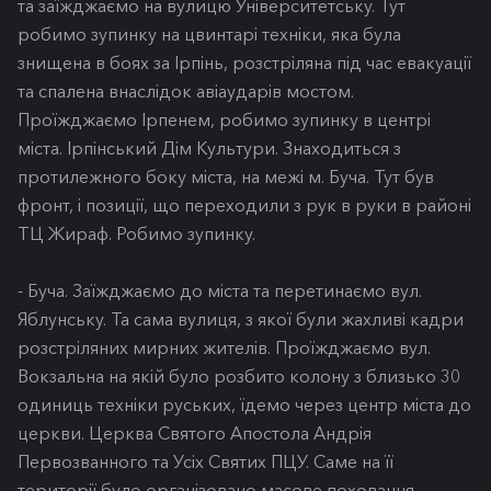
та заїжджаємо на вулицю Університетську. Тут
робимо зупинку на цвинтарі техніки, яка була
знищена в боях за Ірпінь, розстріляна під час евакуації
та спалена внаслідок авіаударів мостом.
Проїжджаємо Ірпенем, робимо зупинку в центрі
міста. Ірпінський Дім Культури. Знаходиться з
протилежного боку міста, на межі м. Буча. Тут був
фронт, і позиції, що переходили з рук в руки в районі
ТЦ Жираф. Робимо зупинку.
- Буча. Заїжджаємо до міста та перетинаємо вул.
Яблунську. Та сама вулиця, з якої були жахливі кадри
розстріляних мирних жителів. Проїжджаємо вул.
Вокзальна на якій було розбито колону з близько 30
одиниць техніки руських, їдемо через центр міста до
церкви. Церква Святого Апостола Андрія
Первозванного та Усіх Святих ПЦУ. Саме на її
території було організовано масове поховання