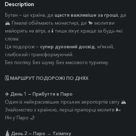
Description
Бутан — це країна, де
щастя важливіше за гроші
, де
🏔️ Гімалаї обіймають монастирі, де 🐎 молитви
майорять на вітрі, а 🕯️ тиша лікує краще за будь-які
слова.
Ця подорож —
супер духовний досвід
, мʼякий,
глибокий і трансформуючий.
Без поспіху. Без шуму. Без масового туризму.
🗓️ МАРШРУТ ПОДОРОЖІ ПО ДНЯХ
✈️ День 1 — Прибуття в Паро
Один із найкрасивіших гірських аеропортів світу 🏔️
Знайомство з країною, перші прапорці молитв 🌬️
Ніч у Паро 🌙
🛕 День 2 — Паро → Тхімпху