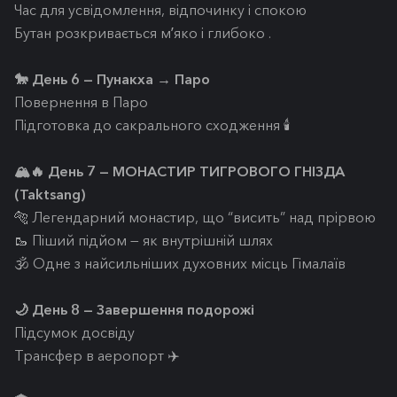
Час для усвідомлення, відпочинку і спокою
Бутан розкривається мʼяко і глибоко .
🐎 День 6 — Пунакха → Паро
Повернення в Паро
Підготовка до сакрального сходження 🕯️
🏔️🔥 День 7 — МОНАСТИР ТИГРОВОГО ГНІЗДА
(Taktsang)
🐅 Легендарний монастир, що “висить” над прірвою
🥾 Піший підйом — як внутрішній шлях
🕉️ Одне з найсильніших духовних місць Гімалаїв
🌙 День 8 — Завершення подорожі
Підсумок досвіду
Трансфер в аеропорт ✈️