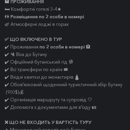
🏨 ПРОЖИВАННЯ
🛏️ Комфортні готелі 3–4★
👫
Розміщення по 2 особи в номері
🌿 Атмосферні лоджі в горах
✅ ЩО ВКЛЮЧЕНО В ТУР
✔️ Проживання
по 2 особи в номері
🏨
✔️ 🛂 Віза до Бутану
✔️ Офіційний бутанський гід 🧭
✔️ Всі трансфери по країні 🚐
✔️ Вхідні квитки до монастирів 🛕
✔️ Обовʼязковий щоденний туристичний збір Бутану
(900$)💰
✔️ Організація маршруту та супровід 🤍
✔️ Допомога з документами для вʼїзду 🪪
❌ ЩО НЕ ВХОДИТЬ У ВАРТІСТЬ ТУРУ
✈️ Міжнародний переліт до/з Бутану