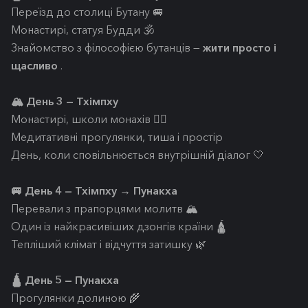
Переїзд до столиці Бутану 🚐
Монастирі, статуя Будди 🕉️
Знайомство з філософією бутанців —
жити просто і
щасливо
.
🏔️ День 3 — Тхімпху
Монастирі, школи монахів 🧘‍♂️
Медитативні прогулянки, тиша і простір
День, коли сповільнюється внутрішній діалог 🤍
🚐 День 4 — Тхімпху → Пунакха
Перевали з прапорцями молитв 🏔️
Один із найкрасивіших дзонгів країни 🛕
Тепліший клімат і відчуття затишку 🌿
🛕 День 5 — Пунакха
Прогулянки долиною 🌾